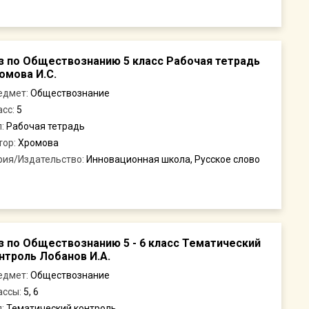
з по Обществознанию 5 класс Рабочая тетрадь
омова И.С.
едмет:
Обществознание
асс:
5
п:
Рабочая тетрадь
тор:
Хромова
рия/Издательство:
Инновационная школа, Русское слово
з по Обществознанию 5 - 6 класс Тематический
нтроль Лобанов И.А.
едмет:
Обществознание
ассы:
5, 6
п:
Тематический контроль