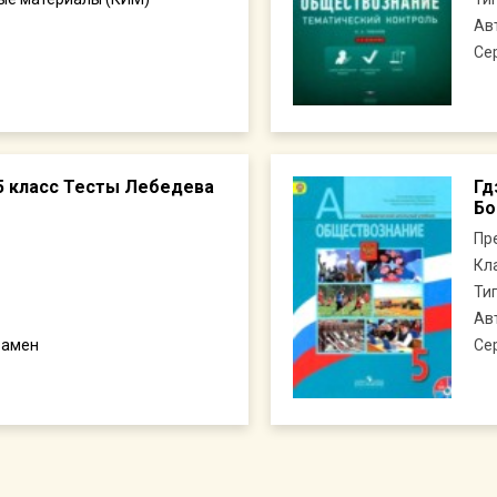
Ав
Се
5 класс Тесты Лебедева
Гд
Бо
Пр
Кл
Ти
Ав
замен
Се