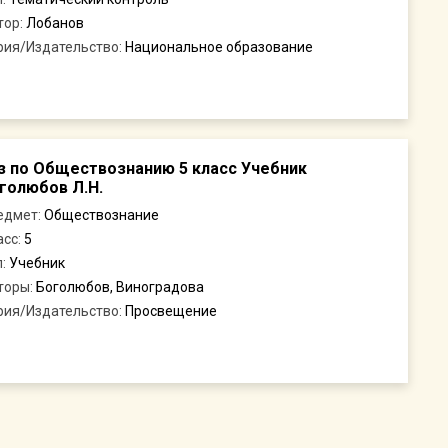
тор:
Лобанов
рия/Издательство:
Национальное образование
з по Обществознанию 5 класс Учебник
голюбов Л.Н.
едмет:
Обществознание
асс:
5
п:
Учебник
торы:
Боголюбов, Виноградова
рия/Издательство:
Просвещение