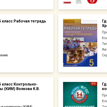
 класс Рабочая тетрадь
Гд
Хр
Пр
Кл
Ти
Ав
ение
Се
 класс Контрольно-
Гд
 (КИМ) Волкова К.В.
ко
Пр
Кл
ые материалы (КИМ)
Ти