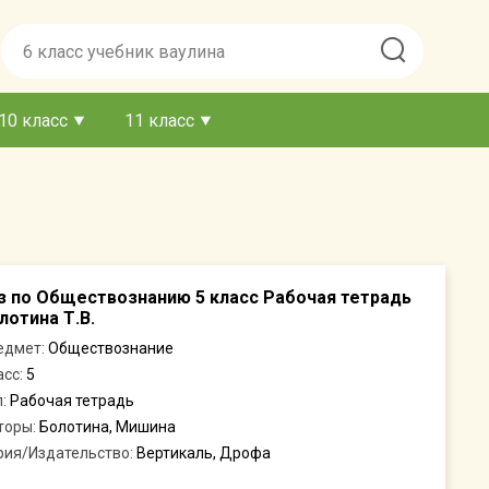
10 класс
11 класс
з по Обществознанию 5 класс Рабочая тетрадь
лотина Т.В.
едмет:
Обществознание
асс:
5
п:
Рабочая тетрадь
торы:
Болотина, Мишина
рия/Издательство:
Вертикаль, Дрофа