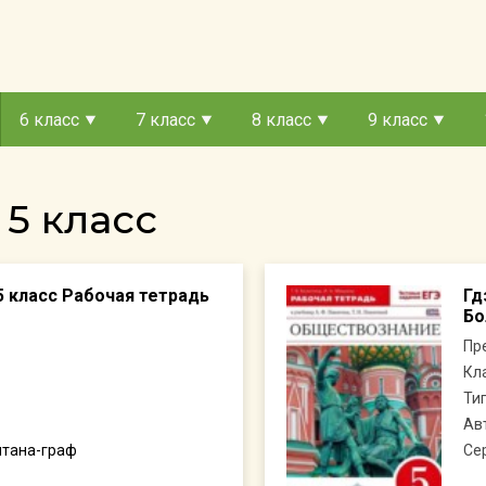
6 класс
7 класс
8 класс
9 класс
5 класс
 класс Рабочая тетрадь
Гд
Бо
Пр
Кл
Ти
Ав
нтана-граф
Се