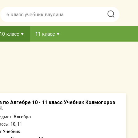
10 класс
11 класс
з по Алгебре 10 - 11 класс Учебник Колмогоров
Н.
едмет:
Алгебра
ассы:
10, 11
п:
Учебник