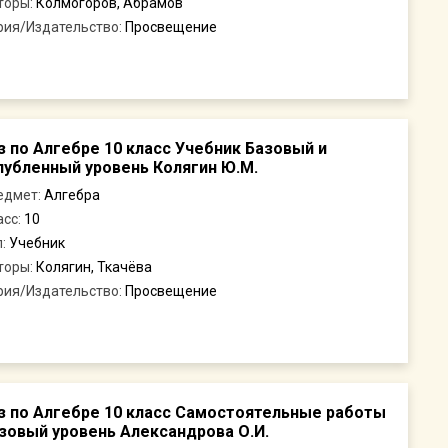
торы:
Колмогоров, Абрамов
рия/Издательство:
Просвещение
з по Алгебре 10 класс Учебник Базовый и
лубленный уровень Колягин Ю.М.
едмет:
Алгебра
асс:
10
п:
Учебник
торы:
Колягин, Ткачёва
рия/Издательство:
Просвещение
з по Алгебре 10 класс Самостоятельные работы
зовый уровень Александрова О.И.