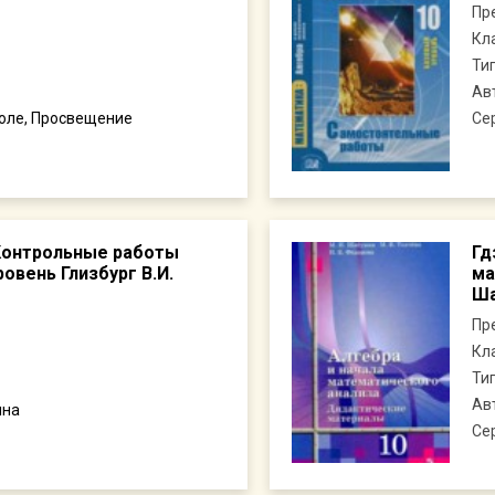
Пр
Кл
Ти
Ав
коле, Просвещение
Се
 Контрольные работы
Гд
овень Глизбург В.И.
ма
Ша
Пр
Кл
Ти
Ав
ина
Се