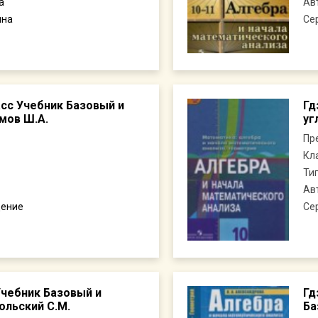
а
Ав
ина
Се
ласс Учебник Базовый и
Гд
мов Ш.А.
уг
Пр
Кл
Ти
Ав
ение
Се
Учебник Базовый и
Гд
ольский С.М.
Ба