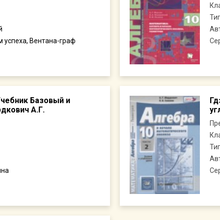
Кл
Ти
й
Ав
 успеха, Вентана-граф
Се
Учебник Базовый и
Гд
дкович А.Г.
уг
Пр
Кл
Ти
Ав
ина
Се