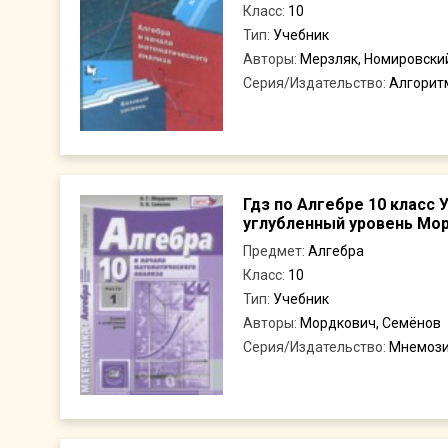
Класс:
10
Тип:
Учебник
Авторы:
Мерзляк, Номировски
Серия/Издательство:
Алгоритм
Гдз по Алгебре 10 класс 
углубленный уровень Мор
Предмет:
Алгебра
Класс:
10
Тип:
Учебник
Авторы:
Мордкович, Семёнов
Серия/Издательство:
Мнемоз