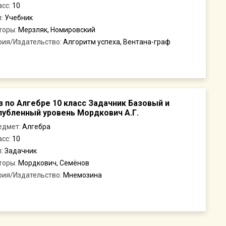
асс:
10
п:
Учебник
торы:
Мерзляк, Номировский
рия/Издательство:
Алгоритм успеха, Вентана-граф
з по Алгебре 10 класс Задачник Базовый и
лубленный уровень Мордкович А.Г.
едмет:
Алгебра
асс:
10
п:
Задачник
торы:
Мордкович, Семёнов
рия/Издательство:
Мнемозина