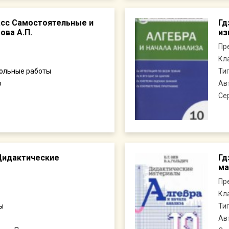
ласс Самостоятельные и
Гд
ова А.П.
из
Пр
Кл
рольные работы
Ти
о
Ав
Се
 Дидактические
Гд
ма
Пр
Кл
ы
Ти
Ав