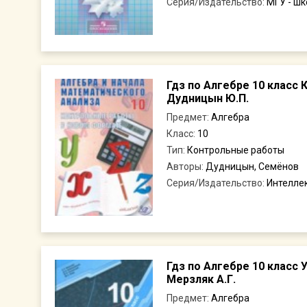
Серия/Издательство:
МГУ - ш
Гдз по Алгебре 10 класс
Дудницын Ю.П.
Предмет:
Алгебра
Класс:
10
Тип:
Контрольные работы
Авторы:
Дудницын, Семёнов
Серия/Издательство:
Интеллек
Гдз по Алгебре 10 класс
Мерзляк А.Г.
Предмет:
Алгебра