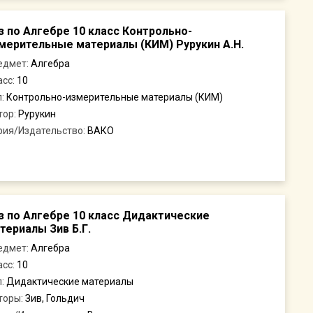
з по Алгебре 10 класс Контрольно-
мерительные материалы (КИМ) Рурукин А.Н.
едмет:
Алгебра
асс:
10
п:
Контрольно-измерительные материалы (КИМ)
тор:
Рурукин
рия/Издательство:
ВАКО
з по Алгебре 10 класс Дидактические
териалы Зив Б.Г.
едмет:
Алгебра
асс:
10
п:
Дидактические материалы
торы:
Зив, Гольдич