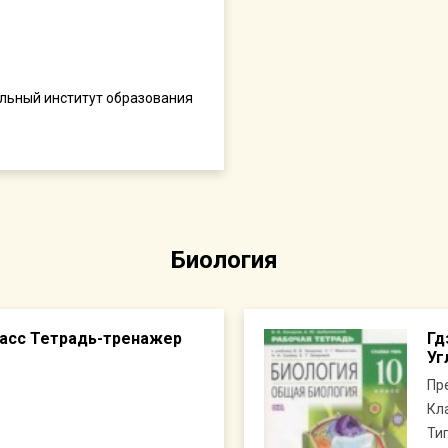
льный институт образования
Биология
класс Тетрадь-тренажер
Гд
Уг
Пр
Кл
Ти