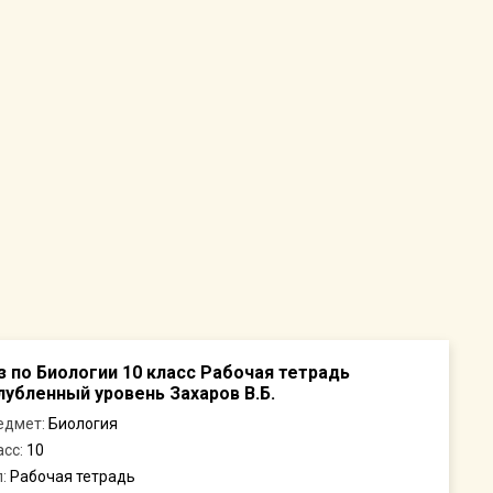
з по Биологии 10 класс Рабочая тетрадь
лубленный уровень Захаров В.Б.
едмет:
Биология
асс:
10
п:
Рабочая тетрадь