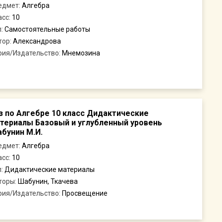
едмет:
Алгебра
асс:
10
п:
Самостоятельные работы
тор:
Александрова
рия/Издательство:
Мнемозина
з по Алгебре 10 класс Дидактические
териалы Базовый и углубленный уровень
бунин М.И.
едмет:
Алгебра
асс:
10
п:
Дидактические материалы
торы:
Шабунин, Ткачева
рия/Издательство:
Просвещение