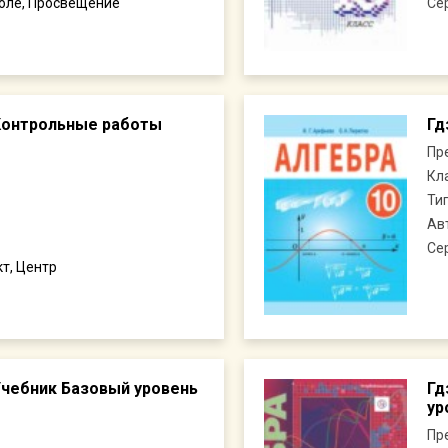
коле, Просвещение
Се
 Контрольные работы
Гд
Пр
Кл
Ти
Ав
Се
т, Центр
 Учебник Базовый уровень
Гд
ур
Пр