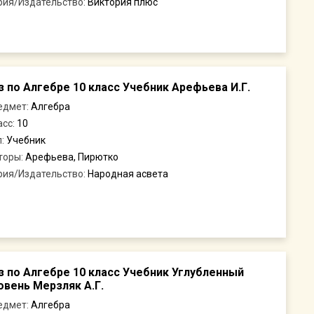
рия/Издательство:
Виктория плюс
з по Алгебре 10 класс Учебник Арефьева И.Г.
едмет:
Алгебра
асс:
10
п:
Учебник
торы:
Арефьева, Пирютко
рия/Издательство:
Народная асвета
з по Алгебре 10 класс Учебник Углубленный
овень Мерзляк А.Г.
едмет:
Алгебра