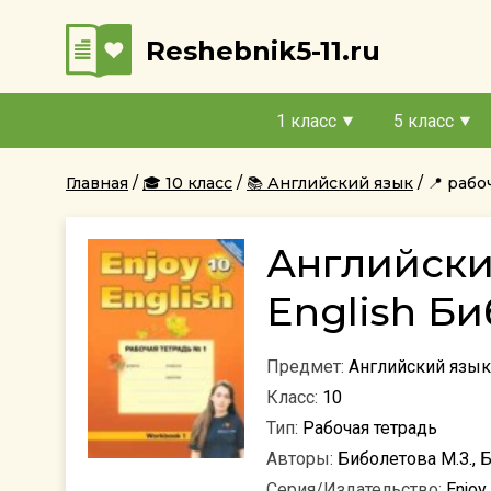
Reshebnik5-11.ru
1 класс
5 класс
Главная
🎓 10 класс
📚 Английский язык
📍 рабо
Английски
English Би
Предмет:
Английский язык
Класс:
10
Тип:
Рабочая тетрадь
Авторы:
Биболетова М.З., Б
Серия/Издательство:
Enjoy