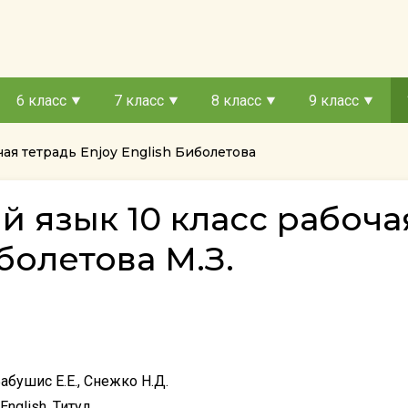
6 класс
7 класс
8 класс
9 класс
чая тетрадь Enjoy English Биболетова
й язык 10 класс рабоча
болетова М.З.
абушис Е.Е., Снежко Н.Д.
 English, Титул