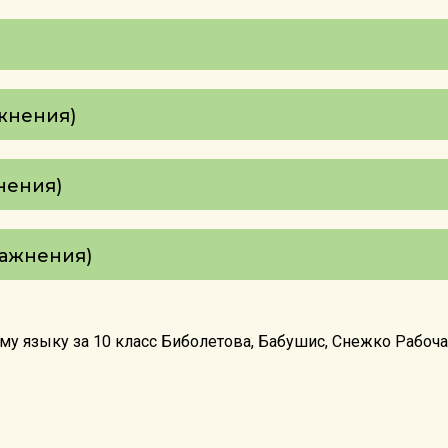
ажнения)
жнения)
пражнения)
у языку за 10 класс Биболетова, Бабушис, Снежко Рабочая 