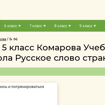
6 класс
7 класс
8 класс
9 класс
рова
📝 96
 5 класс Комарова Уче
ла Русское слово стра