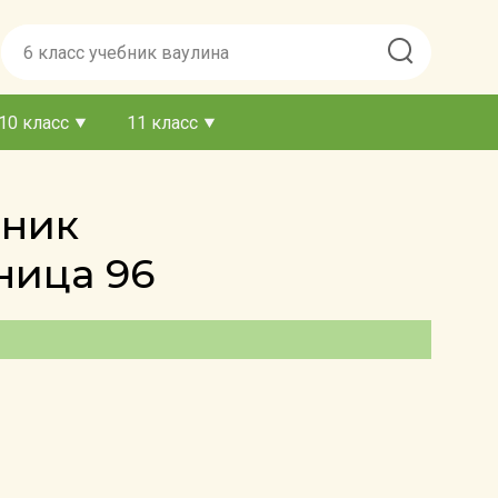
10 класс
11 класс
бник
ница 96