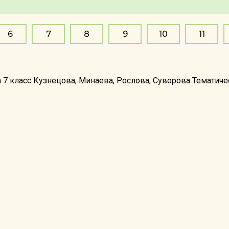
6
7
8
9
10
11
а 7 класс Кузнецова, Минаева, Рослова, Суворова Тематич