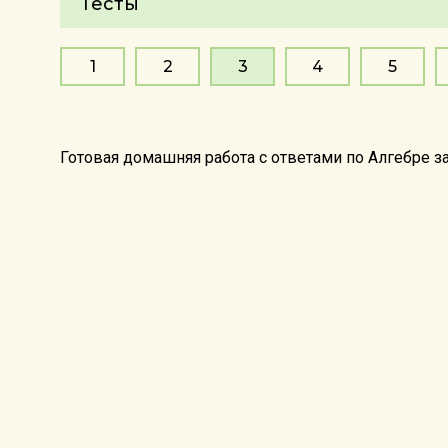
Тесты
1
2
3
4
5
Готовая домашняя работа с ответами по Алгебре з
©2026 reshebnik5-11.ru