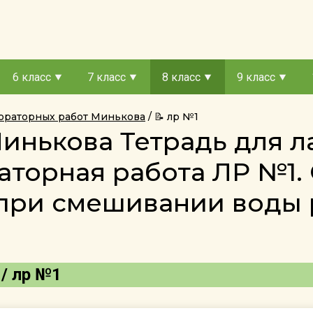
6 класс
7 класс
8 класс
9 класс
абораторных работ Минькова
📝 лр №1
Минькова Тетрадь для 
аторная работа ЛР №1.
 при смешивании воды
 / лр №1