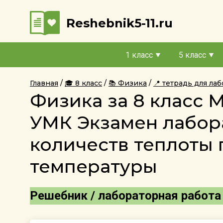
Reshebnik5-11.ru
1 класс
5 класс
Главная
🎓 8 класс
📚 Физика
📍 тетрадь для л
Физика за 8 класс 
УМК Экзамен лабор
количеств теплоты
температуры
Решебник / лабораторная работа