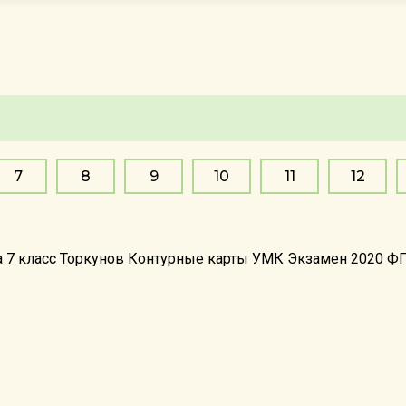
7
8
9
10
11
12
за 7 класс Торкунов Контурные карты УМК Экзамен 2020 ФГ