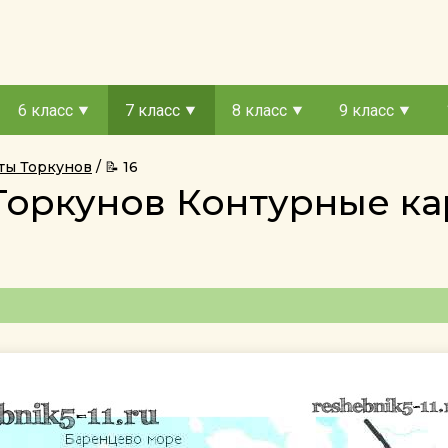
6 класс
7 класс
8 класс
9 класс
ты Торкунов
📝 16
 Торкунов Контурные к