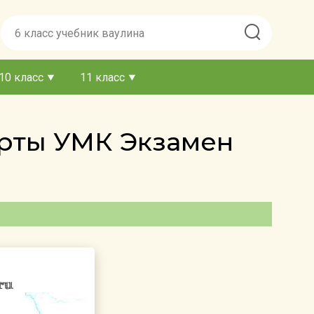
10 класс
11 класс
арты УМК Экзамен