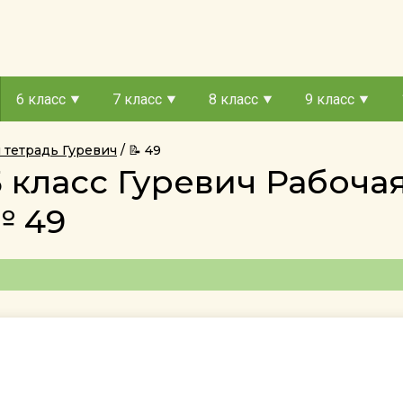
6 класс
7 класс
8 класс
9 класс
я тетрадь Гуревич
📝 49
5 класс Гуревич Рабоча
№ 49