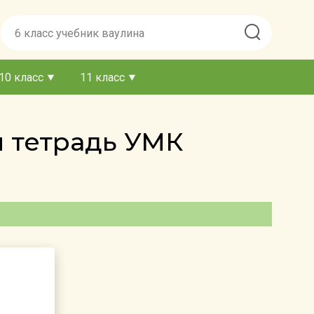
10 класс
11 класс
я тетрадь УМК