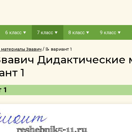
6 класс
7 класс
8 класс
9 класс
 материалы Звавич
📝 вариант 1
 Звавич Дидактические
ант 1
т 1