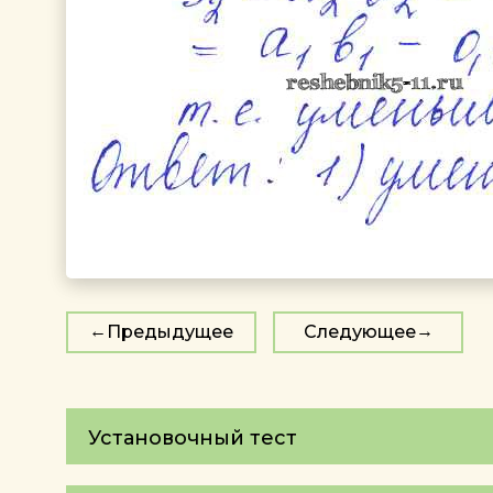
Предыдущее
Следующее
Установочный тест