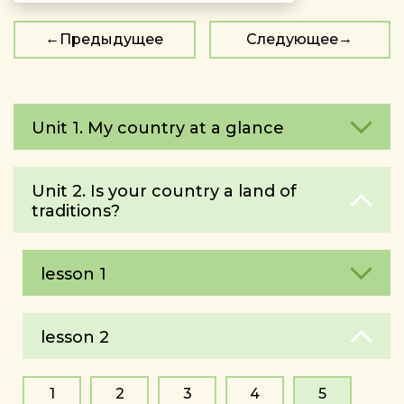
Предыдущее
Следующее
Unit 1. My country at a glance
Unit 2. Is your country a land of
traditions?
lesson 1
lesson 2
1
2
3
4
5