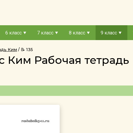
6 класс
7 класс
8 класс
9 класс
радь Ким
📝 135
сс Ким Рабочая тетрад