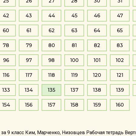
25
26
27
28
30
31
42
43
44
45
46
47
60
61
62
63
64
65
78
79
80
81
82
83
96
97
98
100
101
102
116
117
118
119
120
121
133
134
135
137
138
139
154
156
157
158
159
160
 за 9 класс Ким, Марченко, Низовцев Рабочая тетрадь Вер