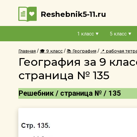
Reshebnik5-11.ru
1 класс
5 класс
Главная
🎓 9 класс
📚 География
📍 рабочая тет
География за 9 кла
страница № 135
Решебник / страница № / 135