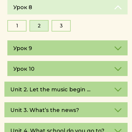
Урок 8
1
2
3
Урок 9
Урок 10
Unit 2. Let the music begin ...
Unit 3. What’s the news?
Unit 4. What school do you go to?