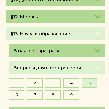
§12. Мораль
§13. Наука и образование
В начале параграфа
Вопросы для самопроверки
1
2
3
4
5
6
7
8
9