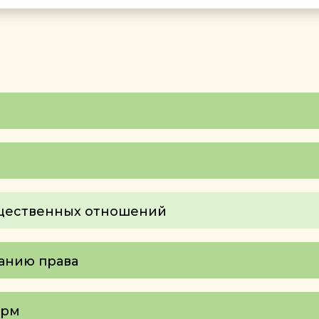
бщественных отношений
анию права
орм