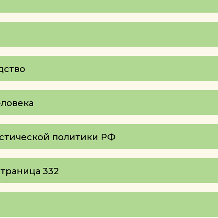
дство
еловека
истической политики РФ
страница 332