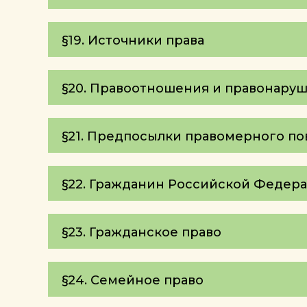
§19. Источники права
§20. Правоотношения и правонару
§21. Предпосылки правомерного п
§22. Гражданин Российской Федер
§23. Гражданское право
§24. Семейное право