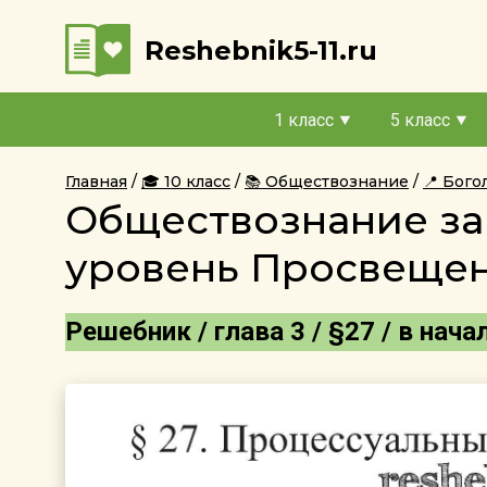
Reshebnik5-11.ru
1 класс
5 класс
Главная
🎓 10 класс
📚 Обществознание
📍 Бог
Обществознание за
уровень Просвещени
Решебник / глава 3 / §27 / в нача