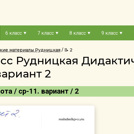
6 класс
7 класс
8 класс
9 класс
ские материалы Рудницкая
📝 2
асс Рудницкая Дидакт
вариант 2
а / ср-11. вариант / 2