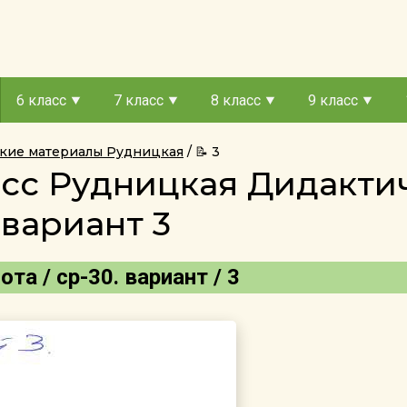
6 класс
7 класс
8 класс
9 класс
ские материалы Рудницкая
📝 3
асс Рудницкая Дидакт
 вариант 3
а / ср-30. вариант / 3