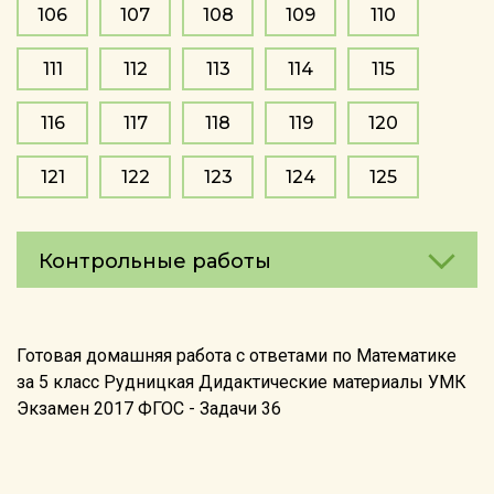
106
107
108
109
110
111
112
113
114
115
116
117
118
119
120
121
122
123
124
125
Контрольные работы
Готовая домашняя работа с ответами по Математике
за 5 класс Рудницкая Дидактические материалы УМК
Экзамен 2017 ФГОС - Задачи 36