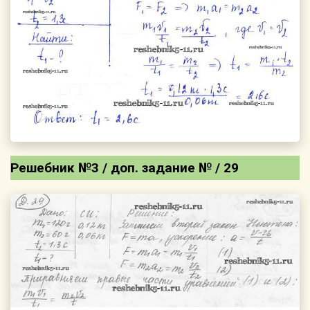
Решебник №3 / доп. задание № / 29