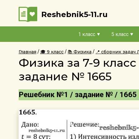
Reshebnik5-11.ru
1 класс
5 класс
Главная
🎓 9 класс
📚 Физика
📍 сборник задач
Физика за 7-9 клас
задание № 1665
Решебник №1 / задание № / 1665