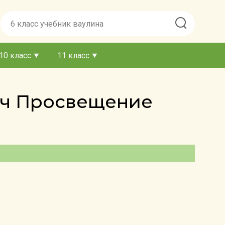
10 класс
11 класс
дач Просвещение