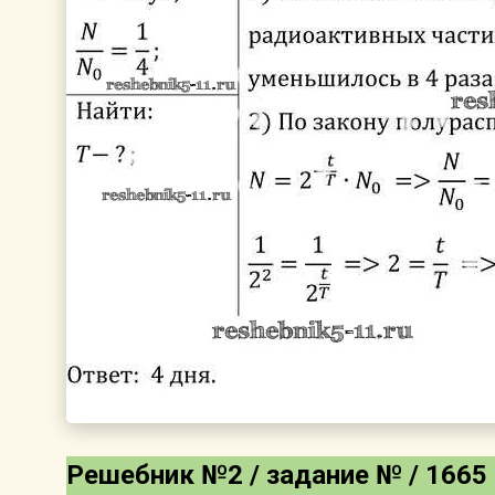
Решебник №2 / задание № / 1665