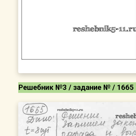
Решебник №3 / задание № / 1665