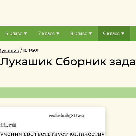
6 класс
7 класс
8 класс
9 класс
 Лукашик
📝 1665
с Лукашик Сборник за