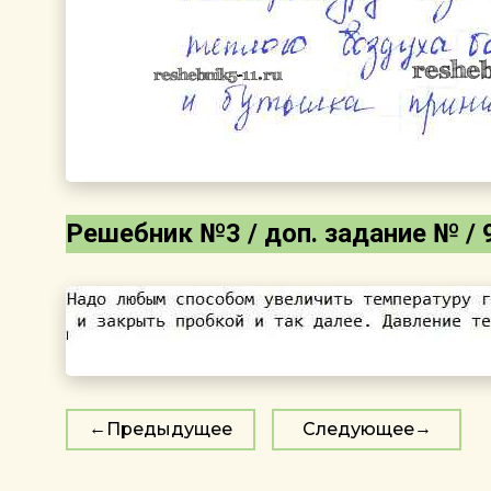
Решебник №3 / доп. задание № / 
Предыдущее
Следующее