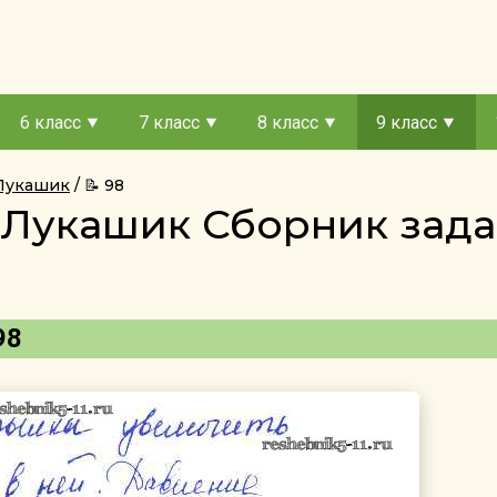
6 класс
7 класс
8 класс
9 класс
 Лукашик
📝 98
с Лукашик Сборник за
98