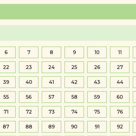
6
7
8
9
10
11
22
23
24
25
26
27
39
40
41
42
43
44
55
56
57
58
59
60
71
72
73
74
75
76
87
88
89
90
91
92