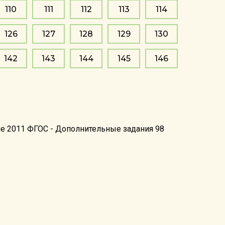
110
111
112
113
114
126
127
128
129
130
142
143
144
145
146
ие 2011 ФГОС - Дополнительные задания 98