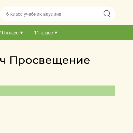
10 класс
11 класс
дач Просвещение