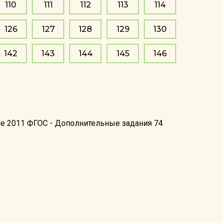
110
111
112
113
114
126
127
128
129
130
142
143
144
145
146
ие 2011 ФГОС - Дополнительные задания 74