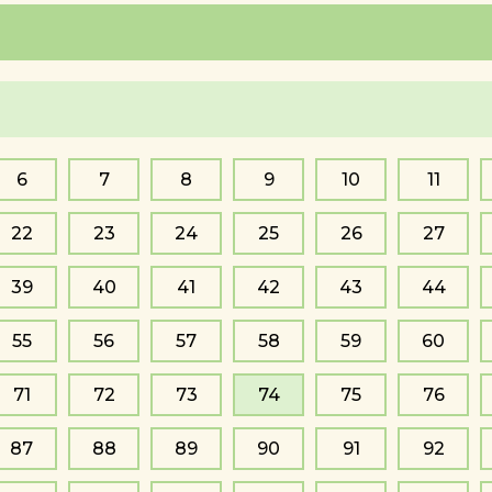
6
7
8
9
10
11
22
23
24
25
26
27
39
40
41
42
43
44
55
56
57
58
59
60
71
72
73
74
75
76
87
88
89
90
91
92