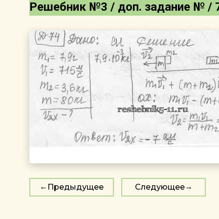
Решебник №3 / доп. задание № / 
Предыдущее
Следующее