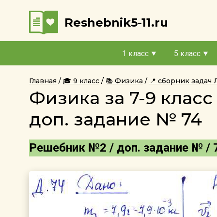
Reshebnik5-11.ru
1 класс
5 класс
Главная
🎓 9 класс
📚 Физика
📍 сборник задач
Физика за 7-9 клас
доп. задание № 74
Решебник №2 / доп. задание № / 