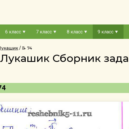
6 класс
7 класс
8 класс
9 класс
 Лукашик
📝 74
с Лукашик Сборник за
74