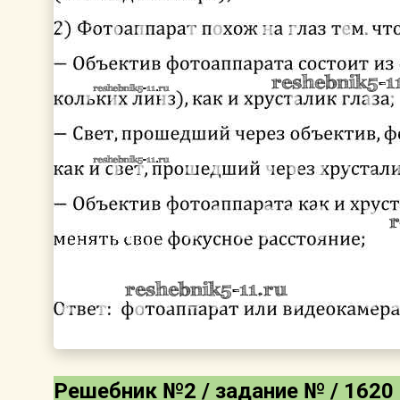
Решебник №2 / задание № / 1620