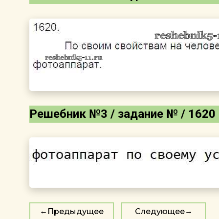
Решебник №3 / задание № / 1620
Предыдущее
Следующее