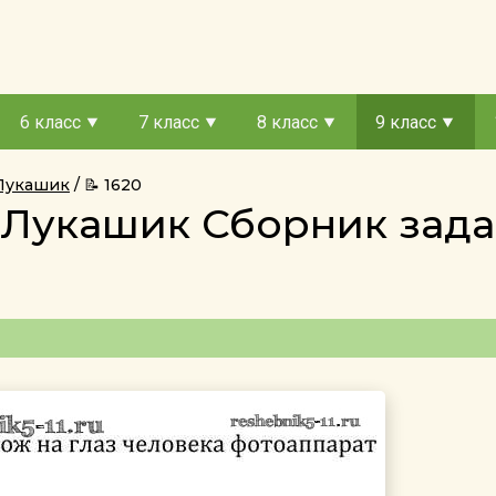
6 класс
7 класс
8 класс
9 класс
 Лукашик
📝 1620
с Лукашик Сборник за