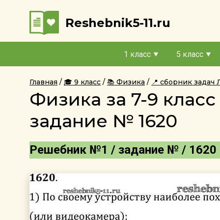
Reshebnik5-11.ru
1 класс
5 класс
Главная
🎓 9 класс
📚 Физика
📍 сборник задач
Физика за 7-9 клас
задание № 1620
Решебник №1 / задание № / 1620