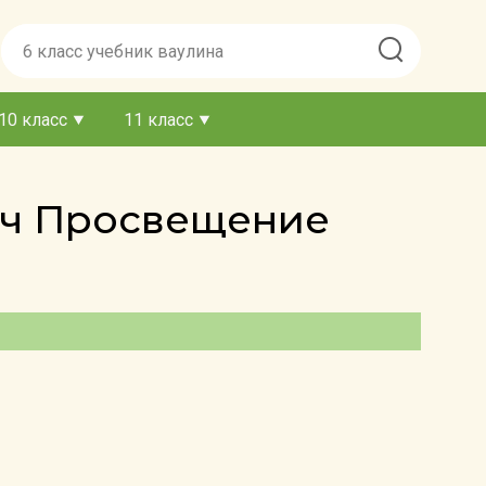
10 класс
11 класс
дач Просвещение