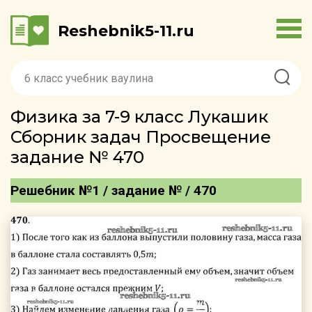
Reshebnik5-11.ru
Физика за 7-9 класс Лукашик
Сборник задач Просвещение
задание № 470
Решебник №1 / задание № / 470