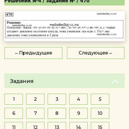
Решебник №4 / задание № / 470
Предыдущее
Следующее
Задания
1
2
3
4
5
6
7
8
9
10
11
12
13
14
15