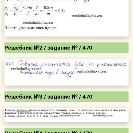
Решебник №2 / задание № / 470
Решебник №3 / задание № / 470