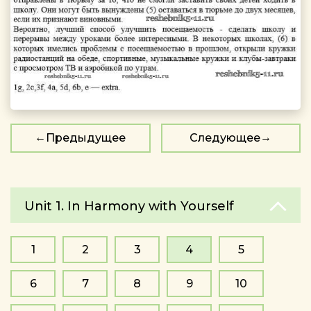
Предыдущее
Следующее
Unit 1. In Harmony with Yourself
1
2
3
4
5
6
7
8
9
10