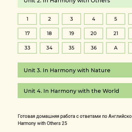
Unit 2. In Harmony with Others
1
2
3
4
5
17
18
19
20
21
33
34
35
36
A
Unit 3. In Harmony with Nature
Unit 4. In Harmony with the World
Готовая домашняя работа с ответами по Английском
Harmony with Others 25