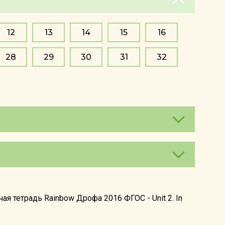
12
13
14
15
16
28
29
30
31
32
я тетрадь Rainbow Дрофа 2016 ФГОС - Unit 2. In