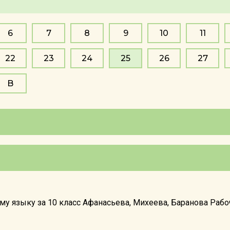
6
7
8
9
10
11
22
23
24
25
26
27
B
у языку за 10 класс Афанасьева, Михеева, Баранова Рабоча