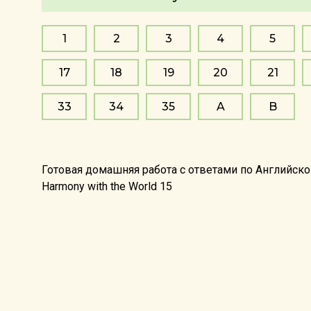
1
2
3
4
5
17
18
19
20
21
33
34
35
A
B
Готовая домашняя работа с ответами по Английском
Harmony with the World 15