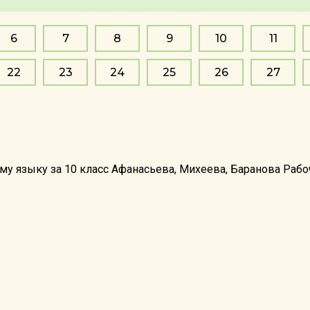
6
7
8
9
10
11
22
23
24
25
26
27
у языку за 10 класс Афанасьева, Михеева, Баранова Рабоча