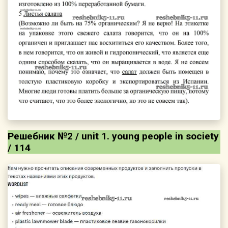
Решебник №2 / unit 1. young people in society
/ 114