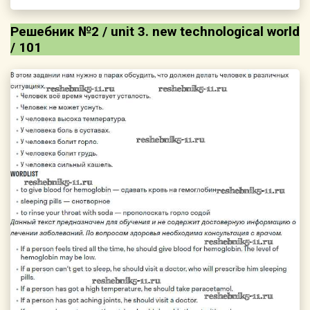
Решебник №2 / unit 3. new technological world
/ 101