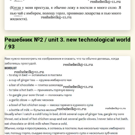
Решебник №2 / unit 3. new technological world
/ 93