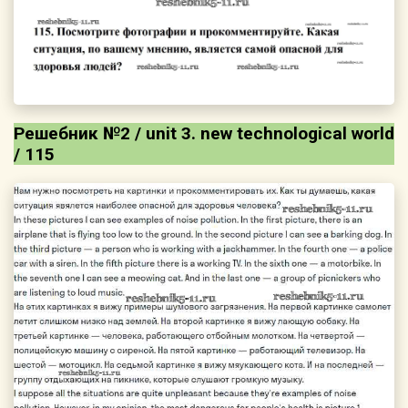
Решебник №2 / unit 3. new technological world
/ 115