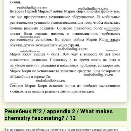
Решебник №2 / appendix 2 / What makes
chemistry fascinating? / 12