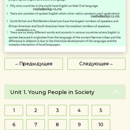
Предыдущее
Следующее
Unit 1. Young People in Society
1
2
3
4
5
6
7
8
9
10