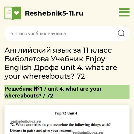
Reshebnik5-11.ru
Английский язык за 11 класс
Биболетова Учебник Enjoy
English Дрофа unit 4. what are
your whereаbouts? 72
Решебник №1 / unit 4. what are your
whereаbouts? / 72