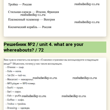
Решебник №2 / unit 4. what are your
whereаbouts? / 72