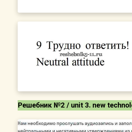
Решебник №2 / unit 3. new technolo