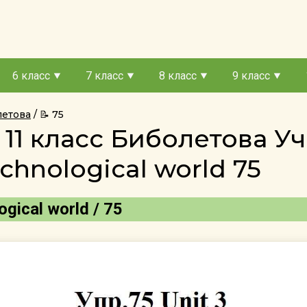
6 класс
7 класс
8 класс
9 класс
летова
📝 75
11 класс Биболетова Уч
chnological world 75
gical world / 75