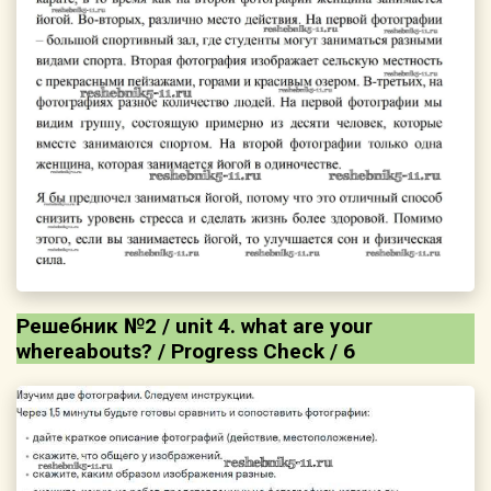
Решебник №2 / unit 4. what are your
whereаbouts? / Progress Check / 6