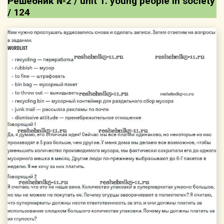
Решебник №2 / unit 1. young people in society
/ 124