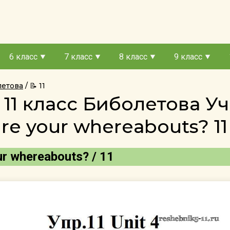
6 класс
7 класс
8 класс
9 класс
летова
📝 11
11 класс Биболетова Уч
re your whereаbouts? 11
ur whereаbouts? / 11