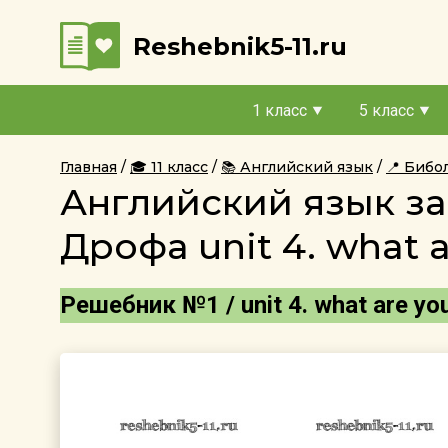
Reshebnik5-11.ru
1 класс
5 класс
Главная
🎓 11 класс
📚 Английский язык
📍 Бибо
Английский язык за 
Дрофа unit 4. what a
Решебник №1 / unit 4. what are yo