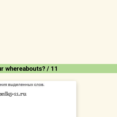
ur whereаbouts? / 11