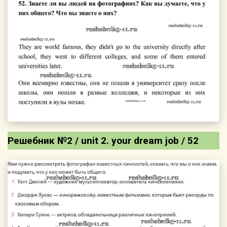
Решебник №2 / unit 2. your dream job / 52